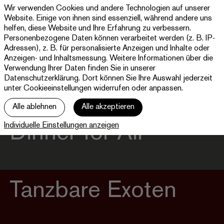
Wir verwenden Cookies und andere Technologien auf unserer
Theater
Website. Einige von ihnen sind essenziell, während andere uns
Paderborn
helfen, diese Website und Ihre Erfahrung zu verbessern.
Westfälische
Personenbezogene Daten können verarbeitet werden (z. B. IP-
Programm & Tickets
Kammerspiele
Adressen), z. B. für personalisierte Anzeigen und Inhalte oder
Anzeigen- und Inhaltsmessung. Weitere Informationen über die
Abos
Verwendung Ihrer Daten finden Sie in unserer
Datenschutzerklärung
. Dort können Sie Ihre Auswahl jederzeit
unter Cookieeinstellungen widerrufen oder anpassen.
jott
Alle ablehnen
Alle akzeptieren
Ihr Besuch
Individuelle Einstellungen anzeigen
Dinner for All
Haus
Tanzbare Exoten