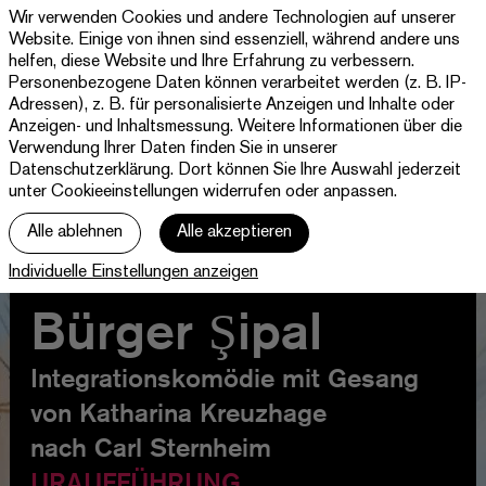
Wir verwenden Cookies und andere Technologien auf unserer
Theater
Website. Einige von ihnen sind essenziell, während andere uns
Paderborn
helfen, diese Website und Ihre Erfahrung zu verbessern.
Westfälische
Personenbezogene Daten können verarbeitet werden (z. B. IP-
Programm & Tickets
Kammerspiele
Adressen), z. B. für personalisierte Anzeigen und Inhalte oder
Anzeigen- und Inhaltsmessung. Weitere Informationen über die
Abos
Verwendung Ihrer Daten finden Sie in unserer
Datenschutzerklärung
. Dort können Sie Ihre Auswahl jederzeit
unter Cookieeinstellungen widerrufen oder anpassen.
jott
Alle ablehnen
Alle akzeptieren
Ihr Besuch
Individuelle Einstellungen anzeigen
Haus
Bürger Şipal
Integrationskomödie mit Gesang
von Katharina Kreuzhage
nach Carl Sternheim
URAUFFÜHRUNG