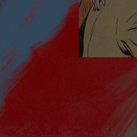
/
Pascal
Franke & Philipp Neiteler
Beleuchtungsmeister
& Einrichtung
/
Licht
Marcus Krömer /
Programmierung Licht
Viviane
Betreuung Licht
Wiegers /
Viviane
Ton &
Wiegers & Alexanda Heller /
Video
Till Petry & Sarah Fuhr /
Leitung Dekorationswerkstätten Jens
Requisite
Reimann /
Annette Seidel-
Leitung
Rohlf & Sona Ahmadnia /
Kostümabteilung
Claudia Schinke
Maske
/
Ulla Bohnebeck & Henriette
Masmeier