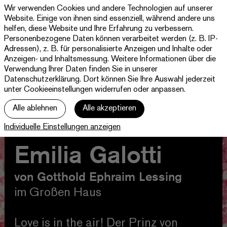
Wir verwenden Cookies und andere Technologien auf unserer
Theater
Website. Einige von ihnen sind essenziell, während andere uns
Paderborn
helfen, diese Website und Ihre Erfahrung zu verbessern.
Westfälische
Personenbezogene Daten können verarbeitet werden (z. B. IP-
Programm & Tickets
Kammerspiele
Adressen), z. B. für personalisierte Anzeigen und Inhalte oder
Anzeigen- und Inhaltsmessung. Weitere Informationen über die
Abos
Verwendung Ihrer Daten finden Sie in unserer
Datenschutzerklärung
. Dort können Sie Ihre Auswahl jederzeit
unter Cookieeinstellungen widerrufen oder anpassen.
jott
Alle ablehnen
Alle akzeptieren
Ihr Besuch
Individuelle Einstellungen anzeigen
Haus
Emilia Galotti
von Gotthold Ephraim Lessing
im Großen Haus
Love is in the air! Der Prinz von