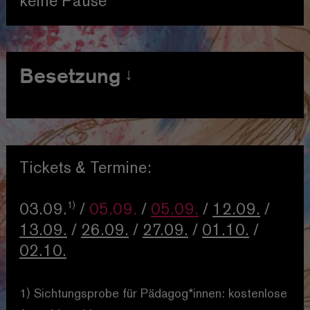
keine Pause
Besetzung
Emilia Galotti
Julia-Mareen Korte
Odoardo Galotti
Alexander Wilß
Tickets & Termine:
Claudia Galotti
Nicole Kersten
Hettore Gonzaga, Prinz von
1)
03.09.
/
05.09.
/
05.09.
/
12.09.
/
Guastalla
Felix Witzlau
13.09.
/
26.09.
/
27.09.
/
01.10.
/
Marinelli
David Lukowczyk
02.10.
Graf Appiani
Gregor
Weisgerber
1) Sichtungsprobe für Pädagog*innen: kostenlose