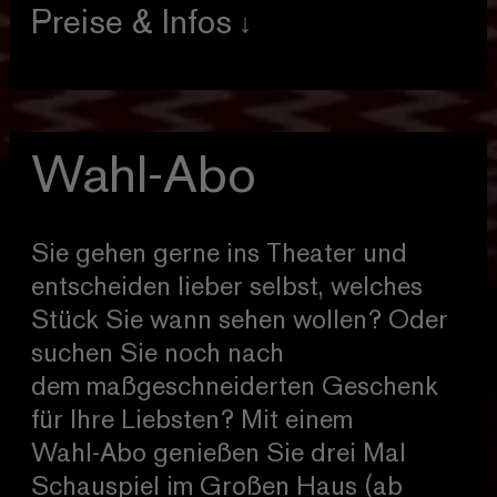
Preise & Infos
Preis
45,00 € / erm. 33,00 €
Ausgenommen sind Premieren,
Wahl-Abo
Sonderveranstaltungen und das
Musical.
Im Großen Haus ab Platzkategorie IV
Sie gehen gerne ins Theater und
entscheiden lieber selbst, welches
Stück Sie wann sehen wollen? Oder
suchen Sie noch nach
dem maßgeschneiderten Geschenk
für Ihre Liebsten? Mit einem
Wahl-Abo genießen Sie drei Mal
Schauspiel im Großen Haus (ab