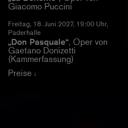
Giacomo Puccini
Freitag, 18. Juni 2027, 19:00 Uhr,
Paderhalle
„Don Pasquale“
, Oper von
Gaetano Donizetti
(Kammerfassung)
Preise
Kategorie I
144,00 € / erm. 98,40 €
Kategoerie II
127,20 € / erm. 88,80 €
Kategorie III
100,80 € / erm. 69,60 €
Kategoerie IV
69,60 € / erm. 48,00 €