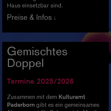
Haus einsetzbar sind.
Preise & Infos
Preis
60,00 € / erm. 48,00 €
Ausgenommen sind Premieren,
Gemischtes
Sonderveranstaltungen und das
Doppel
Musical.
Im Großen Haus ab Platzkategorie IV
Termine 2025/2026
Kulturamt
Zusammen mit dem
Paderborn
gibt es ein gemeinsames