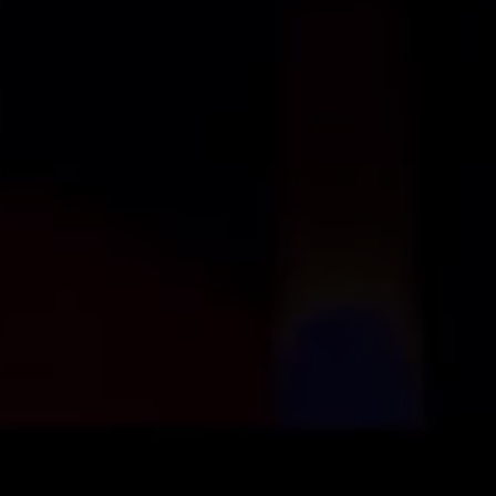
Es besteht keine Tauschmöglichkeit.
Verkauf
Ticket-Center
Königsplatz 10, 33098 Paderborn
Öffnungszeiten
Mo. - Fr.: 10:00 - 18:00 Uhr
Sa.: 10:00 - 14:00 Uhr
Tel. 05251 / 299750
Fax 0525 / 2997529