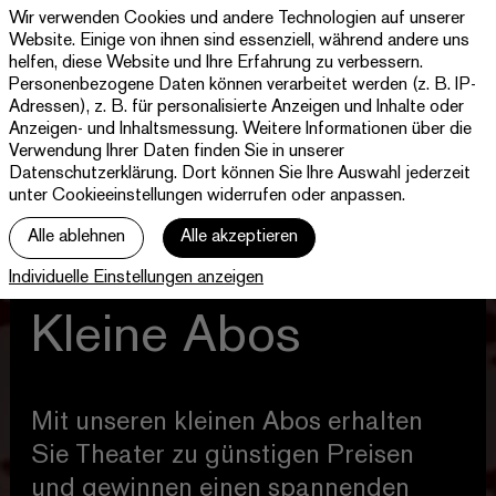
Wir verwenden Cookies und andere Technologien auf unserer
Theater
Website. Einige von ihnen sind essenziell, während andere uns
Paderborn
helfen, diese Website und Ihre Erfahrung zu verbessern.
Westfälische
Personenbezogene Daten können verarbeitet werden (z. B. IP-
Programm & Tickets
Kammerspiele
Adressen), z. B. für personalisierte Anzeigen und Inhalte oder
Anzeigen- und Inhaltsmessung. Weitere Informationen über die
Abos
Verwendung Ihrer Daten finden Sie in unserer
Datenschutzerklärung
. Dort können Sie Ihre Auswahl jederzeit
unter Cookieeinstellungen widerrufen oder anpassen.
jott
Alle ablehnen
Alle akzeptieren
Ihr Besuch
Individuelle Einstellungen anzeigen
Haus
Kleine Abos
Mit unseren kleinen Abos erhalten
Sie Theater zu günstigen Preisen
und gewinnen einen spannenden