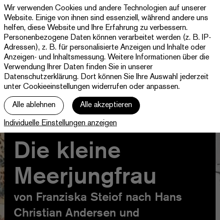
Wir verwenden Cookies und andere Technologien auf unserer
Theater
Website. Einige von ihnen sind essenziell, während andere uns
Paderborn
helfen, diese Website und Ihre Erfahrung zu verbessern.
Westfälische
Personenbezogene Daten können verarbeitet werden (z. B. IP-
Programm & Tickets
Kammerspiele
Adressen), z. B. für personalisierte Anzeigen und Inhalte oder
Anzeigen- und Inhaltsmessung. Weitere Informationen über die
Abos
Verwendung Ihrer Daten finden Sie in unserer
Datenschutzerklärung
. Dort können Sie Ihre Auswahl jederzeit
unter Cookieeinstellungen widerrufen oder anpassen.
jott
Alle ablehnen
Alle akzeptieren
Ihr Besuch
Individuelle Einstellungen anzeigen
Haus
Die kleine
Meerjungfrau
von Franziska Steiof nach Hans
Christian Andersen und