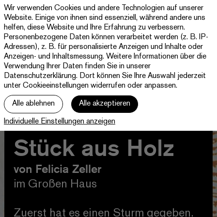
Wir verwenden Cookies und andere Technologien auf unserer
Theater
Website. Einige von ihnen sind essenziell, während andere uns
Paderborn
helfen, diese Website und Ihre Erfahrung zu verbessern.
Westfälische
Personenbezogene Daten können verarbeitet werden (z. B. IP-
Programm & Tickets
Kammerspiele
Adressen), z. B. für personalisierte Anzeigen und Inhalte oder
Anzeigen- und Inhaltsmessung. Weitere Informationen über die
Abos
Verwendung Ihrer Daten finden Sie in unserer
Datenschutzerklärung
. Dort können Sie Ihre Auswahl jederzeit
unter Cookieeinstellungen widerrufen oder anpassen.
jott
Alle ablehnen
Alle akzeptieren
Ihr Besuch
Individuelle Einstellungen anzeigen
Haus
Stück aus Holz
von Felicia Zeller
im Großen Haus
Zuerst hat es einen Sturm gegeben.