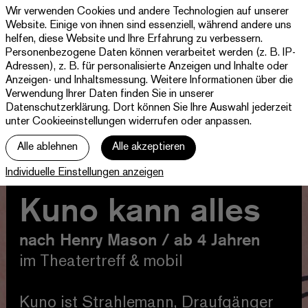
Wir verwenden Cookies und andere Technologien auf unserer
Theater
Website. Einige von ihnen sind essenziell, während andere uns
Paderborn
helfen, diese Website und Ihre Erfahrung zu verbessern.
Westfälische
Personenbezogene Daten können verarbeitet werden (z. B. IP-
Programm & Tickets
Kammerspiele
Adressen), z. B. für personalisierte Anzeigen und Inhalte oder
Anzeigen- und Inhaltsmessung. Weitere Informationen über die
Abos
Verwendung Ihrer Daten finden Sie in unserer
Datenschutzerklärung
. Dort können Sie Ihre Auswahl jederzeit
unter Cookieeinstellungen widerrufen oder anpassen.
jott
Alle ablehnen
Alle akzeptieren
Ihr Besuch
Individuelle Einstellungen anzeigen
Haus
Kuno kann alles
nach Henry Mason / ab 4 Jahren
im Theatertreff & mobil
Kuno ist Strahlemann, Draufgänger