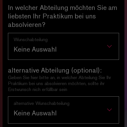
In welcher Abteilung möchten Sie am
Die Probenslots sind in der Regel
liebsten Ihr Praktikum bei uns
Mo. - Fr. 10:00 bis 14:00 Uhr
absolvieren?
und 18:00 bis 22:00 Uhr sowie
Sa. 10:00 bis 14:00 Uhr.
Keine Auswahl
Anforderungen und
Rahmenbedingungen:
alternative Abteilung (optional):
Für die Hospitanzen suchen wir
Geben Sie hier bitte an, in welcher Abteilung Sie Ihr
aufgeschlossene und zuverlässige
Praktikum bei uns absolvieren möchten, sollte ihr
Menschen, die bereit sind, zu den
Erstwunsch nich erfüllbar sein
theaterüblichen Arbeitszeiten (auch
am Abend und Wochenende) in allen
Keine Auswahl
Bereichen einer Produktion tatkräftig
mitzuwirken. Sie unterstützen