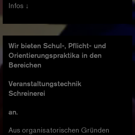
Infos
Das Theater Paderborn
sucht engagierte und
theaterbegeisterte Menschen für
Wir bieten Schul-, Pflicht- und
folgende Produktionen:
Orientierungspraktika in den
Bereichen
La Grande Dame
von Olivier Garofalo
Veranstaltungstechnik
Regie: Eric Rentmeister
Schreinerei
Premiere: 24.10.26
an.
Zerstörungslust
Dokumentartheater nach dem
Aus organisatorischen Gründen
Sachbuch von Carolin Amlinger und