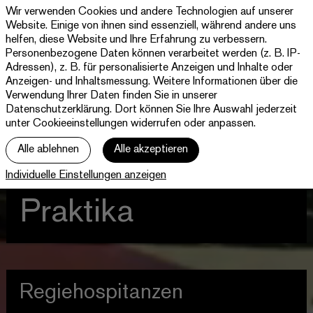
Wir verwenden Cookies und andere Technologien auf unserer
Theater
Website. Einige von ihnen sind essenziell, während andere uns
Paderborn
helfen, diese Website und Ihre Erfahrung zu verbessern.
Westfälische
Personenbezogene Daten können verarbeitet werden (z. B. IP-
Programm & Tickets
Kammerspiele
Adressen), z. B. für personalisierte Anzeigen und Inhalte oder
Anzeigen- und Inhaltsmessung. Weitere Informationen über die
Abos
Verwendung Ihrer Daten finden Sie in unserer
Datenschutzerklärung
. Dort können Sie Ihre Auswahl jederzeit
unter Cookieeinstellungen widerrufen oder anpassen.
jott
Alle ablehnen
Alle akzeptieren
Ihr Besuch
Individuelle Einstellungen anzeigen
Haus
Praktika
Regiehospitanzen