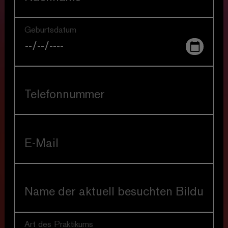
Premiere: 09.01.27
Stück aus Holz
von Felica Zeller
Regie: Dominik Günther
Premiere: 16.01.27
Kuno kann alles
von Henry Mason / ab 4 Jahren
Regie: Dirk Schirdewahn
Premiere: 11.02.27
Fucking, fucking schön
von Eva Rottmann / ab 14 Jahren