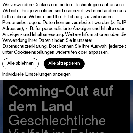
Wir verwenden Cookies und andere Technologien auf unserer
Theater
Website. Einige von ihnen sind essenziell, während andere uns
Paderborn
helfen, diese Website und Ihre Erfahrung zu verbessern.
Westfälische
Personenbezogene Daten können verarbeitet werden (z. B. IP-
Programm & Tickets
Kammerspiele
Adressen), z. B. für personalisierte Anzeigen und Inhalte oder
Anzeigen- und Inhaltsmessung. Weitere Informationen über die
Abos
Verwendung Ihrer Daten finden Sie in unserer
Datenschutzerklärung
. Dort können Sie Ihre Auswahl jederzeit
unter Cookieeinstellungen widerrufen oder anpassen.
jott
Alle ablehnen
Alle akzeptieren
Ihr Besuch
Individuelle Einstellungen anzeigen
Haus
Coming-Out auf
dem Land
Geschlechtliche