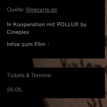
Quelle:
filmstarts.de
In Kooperation mit POLLUX by
Cineplex
Infos zum Film
Länge
118 Minuten
Land
USA / 2018
Genre
Drama
Tickets & Termine:
FSK
16 Jahre
29.05.