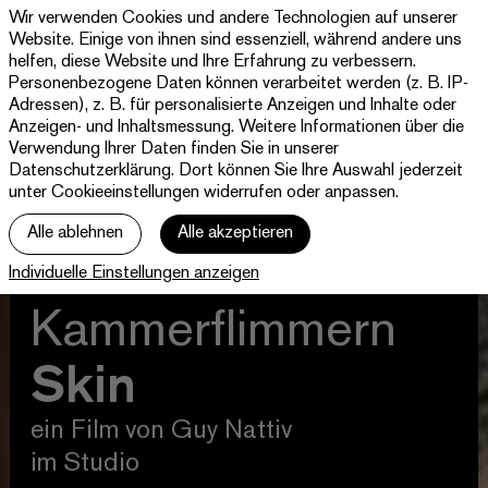
Wir verwenden Cookies und andere Technologien auf unserer
Theater
Website. Einige von ihnen sind essenziell, während andere uns
Paderborn
helfen, diese Website und Ihre Erfahrung zu verbessern.
Westfälische
Personenbezogene Daten können verarbeitet werden (z. B. IP-
Programm & Tickets
Kammerspiele
Adressen), z. B. für personalisierte Anzeigen und Inhalte oder
Anzeigen- und Inhaltsmessung. Weitere Informationen über die
Abos
Verwendung Ihrer Daten finden Sie in unserer
Datenschutzerklärung
. Dort können Sie Ihre Auswahl jederzeit
unter Cookieeinstellungen widerrufen oder anpassen.
jott
Alle ablehnen
Alle akzeptieren
Ihr Besuch
Individuelle Einstellungen anzeigen
Haus
Kammerflimmern
Skin
ein Film von Guy Nattiv
im Studio