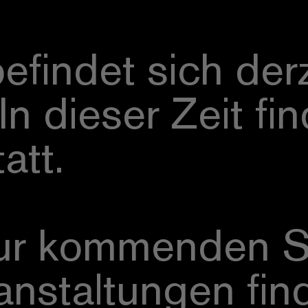
findet sich derz
 dieser Zeit fin
att.
zur kommenden Sp
anstaltungen fin