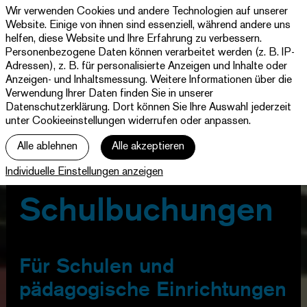
Wir verwenden Cookies und andere Technologien auf unserer
Theater
Website. Einige von ihnen sind essenziell, während andere uns
Paderborn
helfen, diese Website und Ihre Erfahrung zu verbessern.
Westfälische
Personenbezogene Daten können verarbeitet werden (z. B. IP-
Programm & Tickets
Kammerspiele
Adressen), z. B. für personalisierte Anzeigen und Inhalte oder
Anzeigen- und Inhaltsmessung. Weitere Informationen über die
Abos
Verwendung Ihrer Daten finden Sie in unserer
Datenschutzerklärung
. Dort können Sie Ihre Auswahl jederzeit
unter Cookieeinstellungen widerrufen oder anpassen.
jott
Alle ablehnen
Alle akzeptieren
Ihr Besuch
Individuelle Einstellungen anzeigen
Haus
Schulbuchungen
Für Schulen
und
pädagogische Einrichtungen